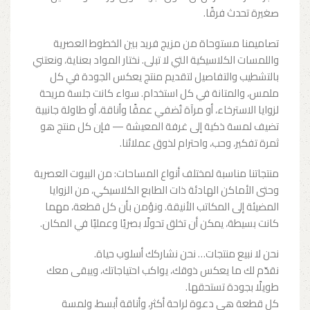
صغيرة تحدث فرقًا.
تصاميمنا مستوحاة من مزيج فريد بين الخطوط العصرية
واللمسات الكلاسيكية التي لا تبلى. نختار المواد بعناية، ونعتني
بالتشطيب والتفاصيل لتقديم منتج يعكس الجودة في كل
ملمس، والمتانة في كل استخدام. سواء كانت جلسة مريحة
لزوايا الاسترخاء، أو مرآة تُضفي عمقًا وأناقة، أو طاولة جانبية
تضيف لمسة ذكية إلى غرفة المعيشة — فإن كل منتج هو
ثمرة تفكير، وحب، واحترام لذوق عملائنا.
منتجاتنا مناسبة لمختلف أنواع المساحات: من البيوت العصرية
وحتى الأماكن الهادئة ذات الطابع الكلاسيكي، من الزوايا
المضيئة إلى المكاتب الأنيقة. ونؤمن بأن كل قطعة، مهما
كانت بسيطة، يمكن أن تخلق تحولًا بصريًا وعمليًا في المكان.
نحن لا نبيع منتجات… نحن نشاركك أسلوب حياة.
نقدّم لك ما يعكس ذوقك، يواكب احتياجاتك، ويبقى معك
طويلًا بجودة تستحقها.
كل قطعة هي دعوة لراحة أكثر، وأناقة أبسط، ولمسة