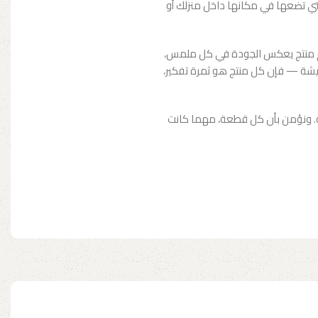
لتي تضعها في مكانها داخل منزلك أو
قديم منتج يعكس الجودة في كل ملمس،
معيشة — فإن كل منتج هو ثمرة تفكير،
يقة. ونؤمن بأن كل قطعة، مهما كانت