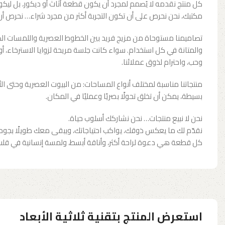
كل منتج نقدمه لا يُصمم لمجرد أن يكون قطعة أثاث أو ديكور، بل ليكو
مكتبك، نحن نحرص على أن تكون التجربة أكثر من مجرد شراء… نحرص أن 
تصاميمنا مستوحاة من مزيج فريد بين الخطوط العصرية واللمسات الكلا
والمتانة في كل استخدام. سواء كانت جلسة مريحة لزوايا الاسترخاء، 
وحب، واحترام لذوق عملائنا.
منتجاتنا مناسبة لمختلف أنواع المساحات: من البيوت العصرية وحتى ال
بسيطة، يمكن أن تخلق تحولًا بصريًا وعمليًا في المكان.
نحن لا نبيع منتجات… نحن نشاركك أسلوب حياة.
نقدّم لك ما يعكس ذوقك، يواكب احتياجاتك، ويبقى معك طويلًا بجود
كل قطعة هي دعوة لراحة أكثر، وأناقة أبسط، ولمسة إنسانية في قلب 
استعرض المنتج بتقنية ثلاثية الأبعاد