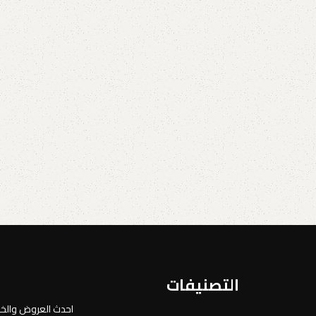
التصنيفات
احدث العروض وال