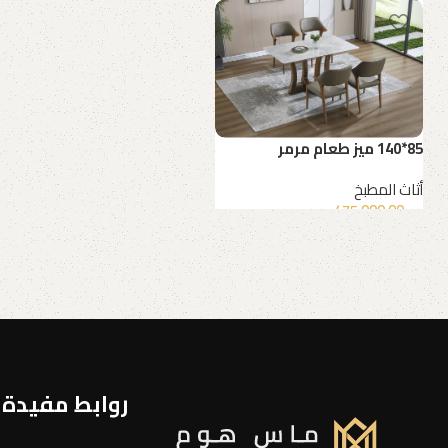
85*140 ميز طعام مرمر
أثاث المطبخ
د.ع
475,000.00
روابط مفيدة