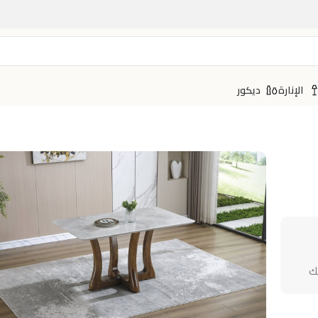
الإنارة
ديكور
ك